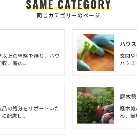
SAME CATEGORY
同じカテゴリーのページ
ハウス
年以上の経験を持ち、ハウ
玄関や
回収、庭の…
ハウス
庭木剪
製品の処分をサポートいた
庭木剪
に配慮し…
め、樹