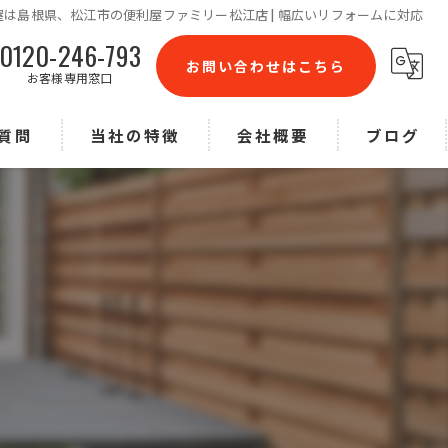
屋は島根県、松江市の便利屋ファミリー松江店 | 幅広いリフォームに対応
0120-246-793
お問い合わせはこちら
お客様専用窓口
質問
当社の特徴
会社概要
ブログ
リフォーム
コラム
不用品回収
ハウスクリーニング
庭木剪定
草刈り