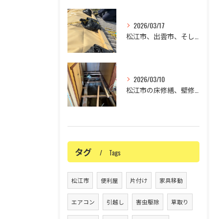
2026/03/17
松江市、出雲市、そして米子市の屋根の修理でお困りではありませ...
2026/03/10
松江市の床修繕、壁修繕、リフォームについて✨
タグ
Tags
松江市
便利屋
片付け
家具移動
エアコン
引越し
害虫駆除
草取り