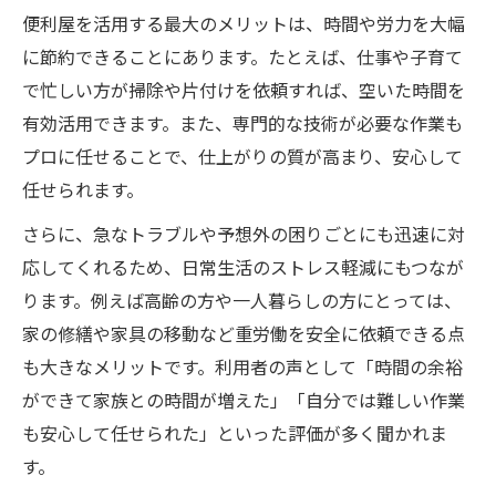
効率良く悩みを解決する便利屋のポイント
便利屋を活用する最大のメリットは、時間や労力を大幅
便利屋選びで重視すべき信頼と実績のポイ
に節約できることにあります。たとえば、仕事や子育て
ント
で忙しい方が掃除や片付けを依頼すれば、空いた時間を
料金体系や見積もりの事前確認が大切な理
有効活用できます。また、専門的な技術が必要な作業も
由
プロに任せることで、仕上がりの質が高まり、安心して
口コミで信頼できる便利屋を見極める方法
任せられます。
トラブルを防ぐための便利屋利用の注意点
さらに、急なトラブルや予想外の困りごとにも迅速に対
便利屋とのやり取りで失敗しない依頼コツ
応してくれるため、日常生活のストレス軽減にもつなが
安心をもたらす便利屋の選び方と注意点
ります。例えば高齢の方や一人暮らしの方にとっては、
家の修繕や家具の移動など重労働を安全に依頼できる点
信頼できる便利屋を選ぶためのチェックリ
も大きなメリットです。利用者の声として「時間の余裕
スト
ができて家族との時間が増えた」「自分では難しい作業
便利屋に依頼する前に確認したいポイント
も安心して任せられた」といった評価が多く聞かれま
集
す。
悪質な業者を避けるための見極め方を解説