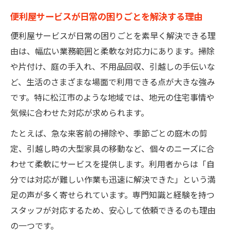
料金やサービス内容の比較で納得の選択を
便利屋サービスが日常の困りごとを解決する理由
便利屋利用時に起こりうるトラブル事例紹
便利屋サービスが日常の困りごとを素早く解決できる理
介
由は、幅広い業務範囲と柔軟な対応力にあります。掃除
便利屋の口コミ活用で信頼できる依頼先を探す
や片付け、庭の手入れ、不用品回収、引越しの手伝いな
便利屋の口コミから見える信頼のポイント
ど、生活のさまざまな場面で利用できる点が大きな強み
レビュー活用で失敗しない便利屋選びのコ
です。特に松江市のような地域では、地元の住宅事情や
ツ
気候に合わせた対応が求められます。
口コミ評価が高い便利屋に依頼するメリッ
たとえば、急な来客前の掃除や、季節ごとの庭木の剪
ト
定、引越し時の大型家具の移動など、個々のニーズに合
便利屋利用者の体験談を参考にする方法
わせて柔軟にサービスを提供します。利用者からは「自
信頼できる口コミを見極めるための注意点
分では対応が難しい作業も迅速に解決できた」という満
足の声が多く寄せられています。専門知識と経験を持つ
スタッフが対応するため、安心して依頼できるのも理由
の一つです。