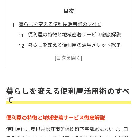
目次
暮らしを変える便利屋活用術のすべて
便利屋の特徴と地域密着サービス徹底解説
暮らしを支える便利屋の活用メリット総ま
とめ
便利屋サービスが日常の困りごとを解決す
る理由
安心して使える便利屋の基本的な利用方法
暮らしを変える便利屋活用術のすべ
地域で頼れる便利屋選びのチェックポイン
て
ト
多彩な便利屋サービスで生活効率化実現
便利屋の特徴と地域密着サービス徹底解説
便利屋による家事代行で時間と労力を節約
便利屋は、島根県松江市美保関町下宇部尾において、日
庭や外構の手入れも便利屋サービスで解決