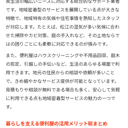
常生活の幅広いニーズに対応する総合的なサポート業者
便利屋が対応する不用品回収や片付け活用
です。地域密着型のサービスを展開している点が大きな
法
特徴で、地域特有の気候や住宅事情を熟知したスタッフ
引越しや模様替えも便利屋に任せて効率化
が対応します。たとえば、松江の湿気が多い気候に合わ
せた掃除やカビ対策、庭の手入れなど、その土地ならで
便利屋サービスで生活の悩みをワンストッ
はの困りごとにも柔軟に対応できるのが強みです。
プ解決
家事や片付けも便利屋にお任せできる理由
また、便利屋はハウスクリーニングや不用品回収、庭木
便利屋が家事や片付けで活躍する仕組み
の剪定、引越しの手伝いなど、生活のあらゆる場面で利
用できます。地元の住民からの相談や依頼が多いこと
専門スタッフによる丁寧な作業が安心の理
で、きめ細やかなサービス提供が可能となっています。
由
見積もりや相談が無料である場合も多く、安心して気軽
便利屋なら忙しい日常をしっかりサポート
に利用できる点も地域密着型サービスの魅力の一つで
急な片付けも便利屋で迅速に対応可能
す。
高齢者にも優しい便利屋の家事サポート内
容
暮らしを支える便利屋の活用メリット総まとめ