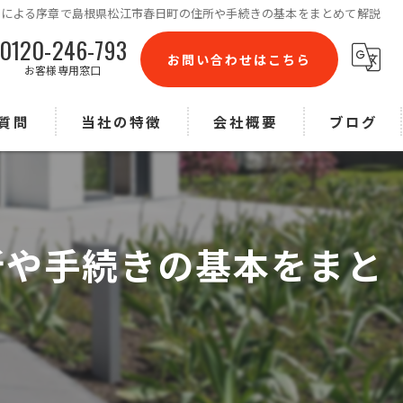
屋による序章で島根県松江市春日町の住所や手続きの基本をまとめて解説
0120-246-793
お問い合わせはこちら
お客様専用窓口
質問
当社の特徴
会社概要
ブログ
リフォーム
コラム
不用品回収
所や手続きの基本をまと
ハウスクリーニング
庭木剪定
草刈り