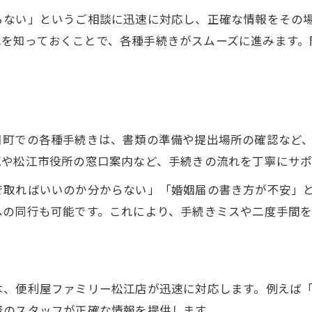
婚姻届の準備手順を便利屋と見直す
らない」というご相談に迅速に対応し、正確な情報をその
便利屋が婚姻届の手続き方法を解説
、これを知っておくことで、各種手続きがスムーズに進みま
必要書類の確認は便利屋がしっかり支援
婚姻届の提出先選びも便利屋と一緒に
便利屋なら婚姻届の不安もすぐ解消
松江の便利屋で婚姻届準備がスムーズに
日町での各種手続きは、書類の準備や提出場所の確認など
地域密着の便利屋が暮らしの支えに
認や松江市役所の窓口案内など、手続きの流れを丁寧にサポ
地域密着便利屋の強みとサービス内容
で取ればいいのか分からない」「婚姻届の書き方が不安」
松江の便利屋が日常生活を幅広く支援
への同行も可能です。これにより、手続きミスや二度手間を
便利屋のサポートで春日町生活が快適に
引越しや証明書取得も便利屋にお任せ
便利屋利用が春日町での新生活を応援
は、便利屋ファミリー松江店が迅速に対応します。例えば
着のスタッフが正確な情報を提供します。