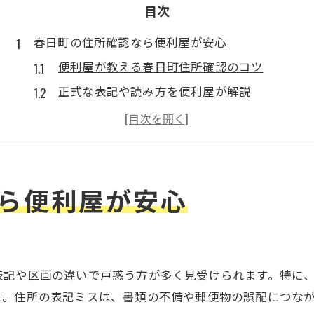
目次
春日町の住所確認なら便利屋が安心
便利屋が教える春日町住所確認のコツ
正式な表記や読み方を便利屋が解説
郵便番号の調べ方も便利屋がサポート
便利屋利用で春日町の手続きが簡単に
便利屋が疑問解決に迅速対応します
便利屋による手続きサポートの魅力
ら便利屋が安心
便利屋なら松江の手続きがまとめて解決
住民票取得も便利屋で手間なく進む理由
婚姻届も便利屋でスムーズに準備できる
表記や区画の違いで戸惑う方が多く見受けられます。特に
住所情報の記入ミスも便利屋が防ぎます
す。住所の表記ミスは、書類の不備や郵便物の誤配につな
地域密着便利屋のサポート体制を紹介