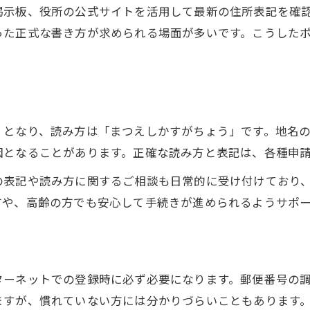
掲示板、役所の公式サイトを活用して最新の住所表記を確
住民票取得をスムーズに済ませる方法
った正式な書き方が求められる場面が多いです。こうした
便利屋で住民票取得の手続きを簡単に
春日町の住民票は便利屋に相談が最適
必要書類の準備も便利屋がしっかり支援
松江の便利屋が窓口選びをサポートします
」となり、読み方は「まつえしかすがちょう」です。地名
住民票取得時の疑問は便利屋が解決
因となることがあります。正確な読み方と表記は、各種申
正式な読み方や郵便番号も一目で分かる
の表記や読み方に関するご相談も日常的に受け付けており
便利屋が春日町の読み方を丁寧に解説
方や、高齢の方でも安心して手続きが進められるようサポ
郵便番号の調べ方は便利屋がサポート
住所表記の注意点も便利屋が伝授します
誤記を防ぐ便利屋の情報提供が心強い
ターネットでの登録時に必ず必要になります。郵便番号の
便利屋利用で春日町の郵便番号も即確認
ますが、慣れていない方には分かりづらいこともあります