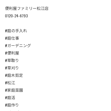
便利屋ファミリー松江店
0120-24-6793
#庭の手入れ
#庭仕事
#ガーデニング
#便利屋
#草取り
#草刈り
#庭木剪定
#松江
#家庭菜園
#庭活
#庭作り