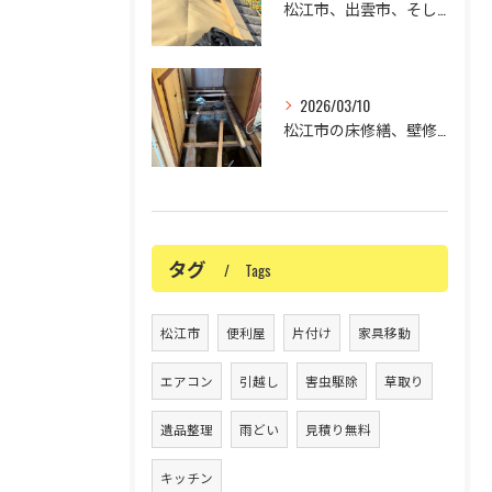
松江市、出雲市、そして米子市の屋根の修理でお困りではありませ...
2026/03/10
松江市の床修繕、壁修繕、リフォームについて✨
タグ
Tags
松江市
便利屋
片付け
家具移動
エアコン
引越し
害虫駆除
草取り
遺品整理
雨どい
見積り無料
キッチン